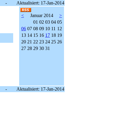
-
Aktualisiert: 17-Jan-2014
<
Januar 2014
>
01
02
03
04
05
06
07
08
09
10
11
12
13
14
15
16
17
18
19
20
21
22
23
24
25
26
27
28
29
30
31
-
Aktualisiert: 17-Jan-2014