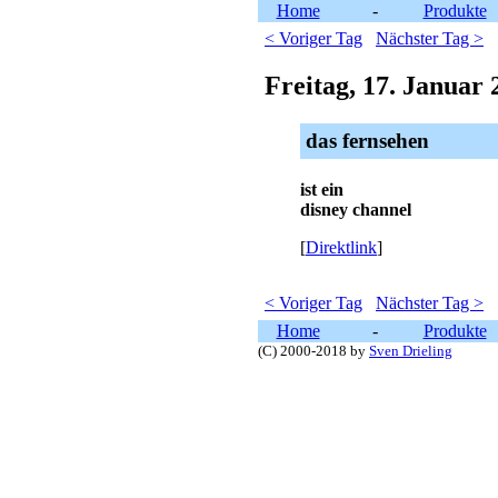
Home
-
Produkte
< Voriger Tag
Nächster Tag >
Freitag, 17. Januar 
das fernsehen
ist ein
disney channel
[
Direktlink
]
< Voriger Tag
Nächster Tag >
Home
-
Produkte
(C) 2000-2018 by
Sven Drieling